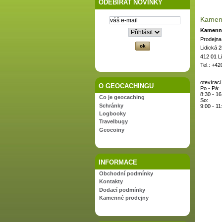
ODEBÍRAT NOVINKY
Kamen
Kamenná
Prodejna
Lidická 
412 01 L
Tel.: +4
otevírac
O GEOCACHINGU
Po - Pá:
8:30 - 16
Co je geocaching
So:
Schránky
9:00 - 11
Logbooky
Travelbugy
Geocoiny
INFORMACE
Obchodní podmínky
Kontakty
Dodací podmínky
Kamenné prodejny