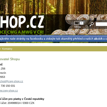
Kč
€
Měna
>
Kontakty
ovatel Shopu
ič
a 256
rezín
2653
chod@cwg-shop.cz
0 730 150 031
w.cwg-shop.cz
 účet pro platby z České republiky
 účet: 204988014 / 0300 CZK