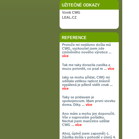
UŽITEČNÉ ODKAZY
Vznik CWG
LEAL.CZ
REFERENCE
Protože mi nedávno došla má
CWG, vyzkoušel jsem zde
zmíněného nového výrobce ...
více
Tak me taky dorazila zasilka a
muzu potvrdit, co psal m ...
více
taky se mohu přidat, CWG mi
udělala velikou radost krásně
vypálená je pěkně vidět znak ...
více
Taky se pridavam je
spokojencum. Mam prvni stovku
doma. Diky. ...
více
Ano mám a mohu jen doporučit.
Vše v naprostém pořádku.
Nechal jsem manželce udělat
CWG ...
více
Ahoj, úplně jsem zapoměl:-).
Zásilka došla v pohodě v úterý 4.