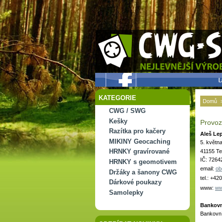
KATEGORIE
Domů
CWG / SWG
Kešky
Provoz
Razítka pro kačery
Aleš Lep
MIKINY Geocaching
5. květn
HRNKY gravírované
41155 Te
IČ: 7264
HRNKY s geomotivem
email:
ob
Držáky a šanony CWG
tel.: +42
Dárkové poukazy
www:
ww
Samolepky
Bankovní
Bankovní