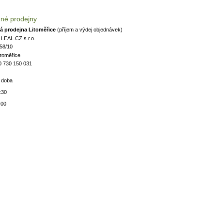
né prodejny
 prodejna Litoměřice
(příjem a výdej objednávek)
 LEAL.CZ s.r.o.
258/10
itoměřice
20
730 150 031
í doba
:30
:00